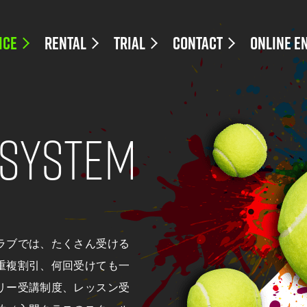
ICE
RENTAL
TRIAL
CONTACT
ONLINE E
ス設定
レンタルコート
体験レッス
SYSTEM
クラス設定
レンタル使用料
大会のweb
タイムテーブル
お問合せ
ム
ラブでは、たくさん受ける
重複割引、何回受けても一
リー受講制度、レッスン受