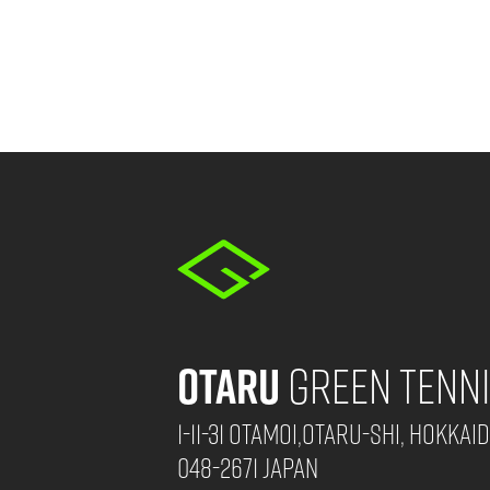
Otaru
Green Tenni
1-11-31 Otamoi,Otaru-shi, Hokkai
048-2671 Japan