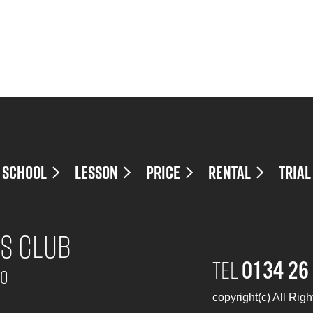
SCHOOL
LESSON
PRICE
RENTAL
TRIAL
s Club
TEL
0134 26
do
copyright(c) All Rig