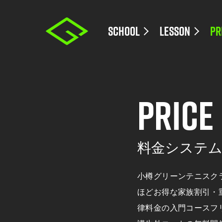
SCHOOL
LESSON
PR
スクール紹介
一般クラ
PRICE
スタッフ紹介
ジュニア
料金システム
レッスン
料金システ
小樽グリーンテニスク
ほどお得な家族割引・
律料金の入門コースフ