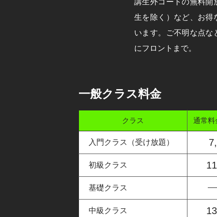
講生外コートの無料開
生を除く）など、お得
います。ご不明な点な
にフロントまで。
一般クラス料金
クラス
通常料
7
入門クラス（受け放題）
1
初級クラス
基礎クラス
1
中級クラス